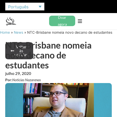
Português
Doar
agora
Home
»
News
»
NTC-Brisbane nomeia novo decano de estudantes
NTC-Brisbane nomeia
Voltar
às
novo decano de
notícias
estudantes
julho 29, 2020
Por:
Notícias Nazarenas