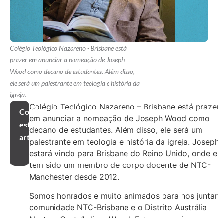
Colégio Teológico Nazareno - Brisbane está
prazer em anunciar a nomeação de Joseph
Wood como decano de estudantes. Além disso,
ele será um palestrante em teologia e história da
igreja.
Colégio Teológico Nazareno – Brisbane está praze
Compartilhar
em anunciar a nomeação de Joseph Wood como
este
decano de estudantes. Além disso, ele será um
artigo
palestrante em teologia e história da igreja. Josep
estará vindo para Brisbane do Reino Unido, onde e
tem sido um membro de corpo docente de NTC-
Manchester desde 2012.
Somos honrados e muito animados para nos juntar
comunidade NTC-Brisbane e o Distrito Austrália