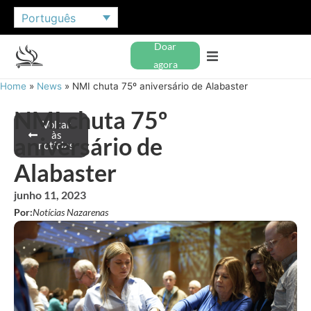
Português
Doar
agora
Home
»
News
»
NMI chuta 75º aniversário de Alabaster
NMI chuta 75º
Voltar
às
aniversário de
notícias
Alabaster
junho 11, 2023
Por:
Notícias Nazarenas