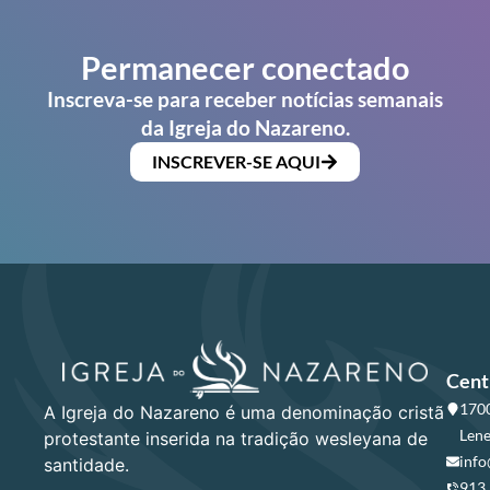
Permanecer conectado
Inscreva-se para receber notícias semanais
da Igreja do Nazareno.
INSCREVER-SE AQUI
Cent
1700
A Igreja do Nazareno é uma denominação cristã
Lene
protestante inserida na tradição wesleyana de
info
santidade.
913