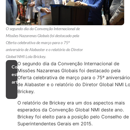
O segundo dia da Convenção Internacional de
Missões Nazarenas Globais foi destacado pela
Oferta celebrativa de março para o 75º
aniversário de Alabaster e o relatório do Diretor
Global NMI Lola Brickey.
O segundo dia da Convenção Internacional de
Compartilhar
Missões Nazarenas Globais foi destacado pela
este
Oferta celebrativa de março para o 75º aniversário
artigo
de Alabaster e o relatório do Diretor Global NMI Lo
Brickey.
O relatório de Brickey era um dos aspectos mais
esperados da Convenção Global NMI deste ano.
Brickey foi eleito para a posição pelo Conselho de
Superintendentes Gerais em 2015.