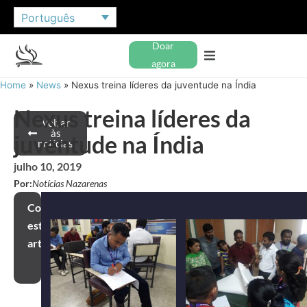
Português
Doar
agora
Home
»
News
»
Nexus treina líderes da juventude na Índia
Nexus treina líderes da
Voltar
às
juventude na Índia
notícias
julho 10, 2019
Por:
Notícias Nazarenas
Compartilhar
este
artigo