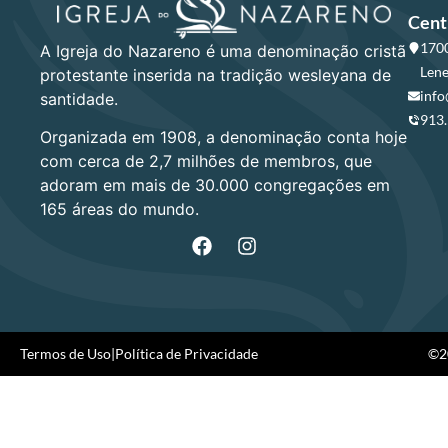
Cent
1700
A Igreja do Nazareno é uma denominação cristã
Lene
protestante inserida na tradição wesleyana de
info
santidade.
913
Organizada em 1908, a denominação conta hoje
com cerca de 2,7 milhões de membros, que
adoram em mais de 30.000 congregações em
165 áreas do mundo.
Termos de Uso
|
Política de Privacidade
©20