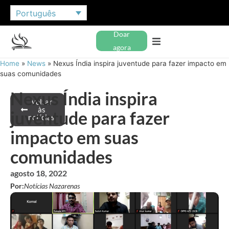
Português
Doar
agora
Home
»
News
»
Nexus Índia inspira juventude para fazer impacto em
suas comunidades
Nexus Índia inspira
Voltar
às
juventude para fazer
notícias
impacto em suas
comunidades
agosto 18, 2022
Por:
Notícias Nazarenas