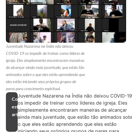
Juventude Nazarena na Índia não deixou
COVID-19 os impedir de treinar como líderes de
igreja. Eles simplesmente encontraram maneiras
de alcançar ainda mais juventude, que estão tão
animados sobre o que eles estão aprendendo que
eles estão iniciando seus próprios grupos de
pares para crescimento espiritual.
Juventude Nazarena na Índia não deixou COVID-19
Compartilhar
os impedir de treinar como líderes de igreja. Eles
este
simplesmente encontraram maneiras de alcançar
artigo
ainda mais juventude, que estão tão animados sob
o que eles estão aprendendo que eles estão
iniciando seus próprios grupos de pares para