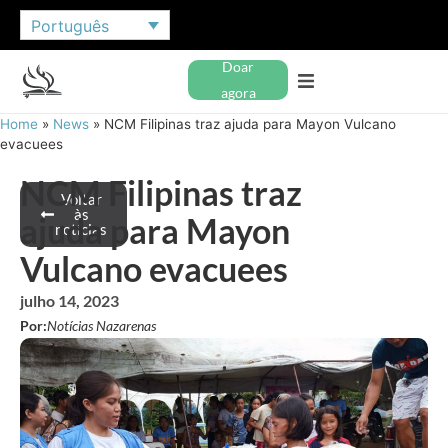
Português
Doar
agora
Home
»
News
»
NCM Filipinas traz ajuda para Mayon Vulcano
evacuees
NCM Filipinas traz
Voltar
às
ajuda para Mayon
notícias
Vulcano evacuees
julho 14, 2023
Por:
Notícias Nazarenas