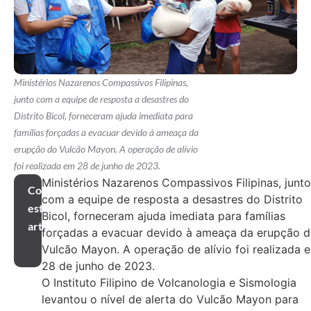
Ministérios Nazarenos Compassivos Filipinas,
junto com a equipe de resposta a desastres do
Distrito Bicol, forneceram ajuda imediata para
famílias forçadas a evacuar devido à ameaça da
erupção do Vulcão Mayon. A operação de alívio
foi realizada em 28 de junho de 2023.
Ministérios Nazarenos Compassivos Filipinas, junto
Compartilhar
com a equipe de resposta a desastres do Distrito
este
Bicol, forneceram ajuda imediata para famílias
artigo
forçadas a evacuar devido à ameaça da erupção 
Vulcão Mayon. A operação de alívio foi realizada 
28 de junho de 2023.
O Instituto Filipino de Volcanologia e Sismologia
levantou o nível de alerta do Vulcão Mayon para