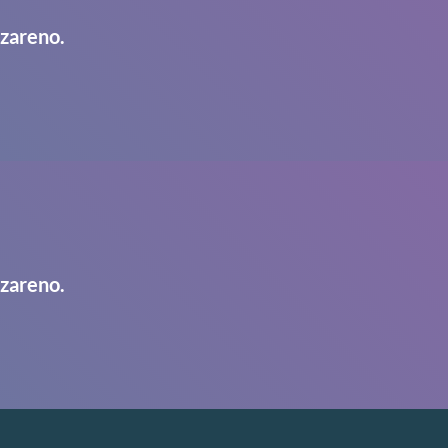
azareno.
azareno.