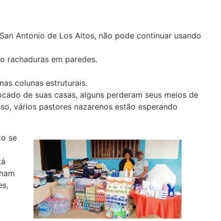
 San Antonio de Los Altos, não pode continuar usando
do rachaduras em paredes.
nas colunas estruturais.
locado de suas casas, alguns perderam seus meios de
sso, vários pastores nazarenos estão esperando
to se
tá
lham
es,