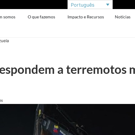
Português
m somos
O que fazemos
Impacto e Recursos
Notícias
zuela
espondem a terremotos m
es