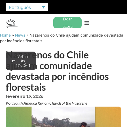
Português
Doar
agora
Home
»
News
»
Nazarenos do Chile ajudam comunidade devastada
por incêndios florestais
Nazarenos do Chile
Voltar
às
ajudam comunidade
notícias
devastada por incêndios
florestais
fevereiro 19, 2026
Por:
South America Region Church of the Nazarene