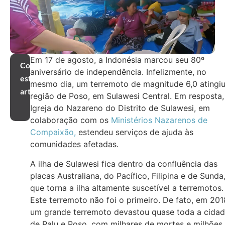
Em 17 de agosto, a Indonésia marcou seu 80º
Compartilhar
aniversário de independência. Infelizmente, no
este
mesmo dia, um terremoto de magnitude 6,0 atingiu
artigo
região de Poso, em Sulawesi Central. Em resposta,
Igreja do Nazareno do Distrito de Sulawesi, em
colaboração com os
Ministérios Nazarenos de
Compaixão,
estendeu serviços de ajuda às
comunidades afetadas.
A ilha de Sulawesi fica dentro da confluência das
placas Australiana, do Pacífico, Filipina e de Sunda
que torna a ilha altamente suscetível a terremotos.
Este terremoto não foi o primeiro. De fato, em 201
um grande terremoto devastou quase toda a cida
de Palu e Poso, com milhares de mortes e milhões