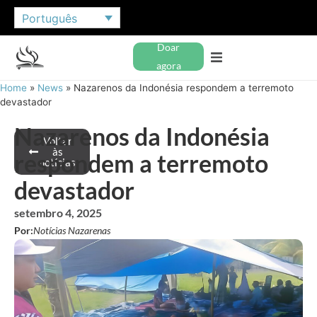
Português
Doar
agora
Home
»
News
»
Nazarenos da Indonésia respondem a terremoto
devastador
Nazarenos da Indonésia
Voltar
às
respondem a terremoto
notícias
devastador
setembro 4, 2025
Por:
Notícias Nazarenas