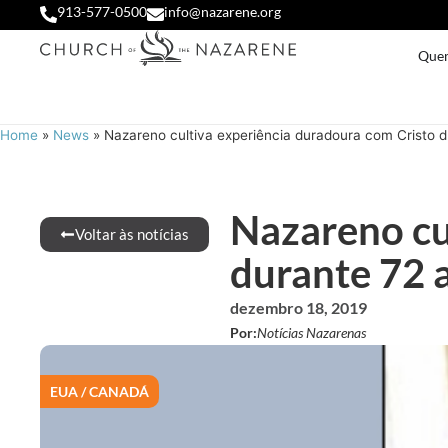
913-577-0500
info@nazarene.org
Que
Home
»
News
»
Nazareno cultiva experiência duradoura com Cristo 
Nazareno cu
Voltar às notícias
durante 72 
dezembro 18, 2019
Por:
Notícias Nazarenas
EUA / CANADÁ