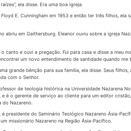
aízes”, ela disse. Era uma boa igreja.
loyd E. Cunningham em 1953 e então ter três filhos, ela s
o abriu em Gaithersburg. Eleanor ouviu sobre a igreja Naza
 o canto e ouvi a pregação. Fui para casa e disse a meu ma
 encontrei um novo entendimento de santidade quando me 
ma grande bênção para sua família, ela disse. Seus filhos
ada com o Senhor.
rofessor de teologia histórica na Universidade Nazarena Nor
, e é o gerente de serviço ao cliente para um editor cris
a do Nazareno.
, é presidente do Seminário Teológico Nazareno Ásia-Pací
um missionário Nazareno na Região Ásia-Pacífico.