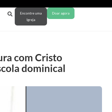
Encontre uma
Doar agora
Igreja
ura com Cristo
scola dominical