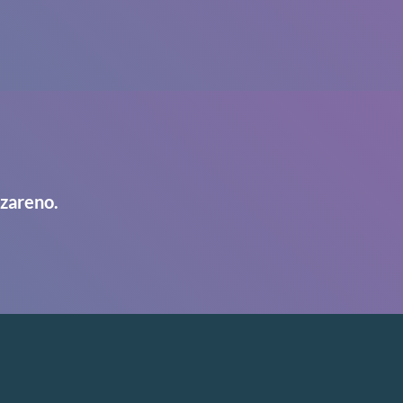
azareno.