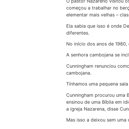
O pastor Nazareno visitou o
começou a trabalhar no berç
elementar mais velhas – clas
Ela sabia que isso é onde De
diferentes.
No início dos anos de 1980,
A senhora cambojana se incli
Cunningham renunciou como p
cambojana.
Tínhamos uma pequena sala o
Cunningham procurou uma Bíb
ensinou de uma Bíblia em id
a igreja Nazarena, disse Cu
Mas isso a deixou sem uma 