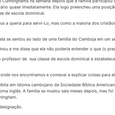
s Cunninghams na semana depois que a família participou 
ário quase imediatamente. Ela logo preencheu uma posição 
se de escola dominical.
us a queria para servi-Lo, mas como a maioria dos cristãos
 ela se sentou ao lado de uma família do Camboja em um 
nou e me disse que ela não poderia entender o que (o preg
rofessor de sua classe de escola dominical e estabelece
nde nos encontramos e comecei a explicar coisas para ele
lia em idioma cambojano da Sociedade Bíblica Americana e
ioma inglês. A família se mudou seis meses depois, mas f
nningham.
designação.