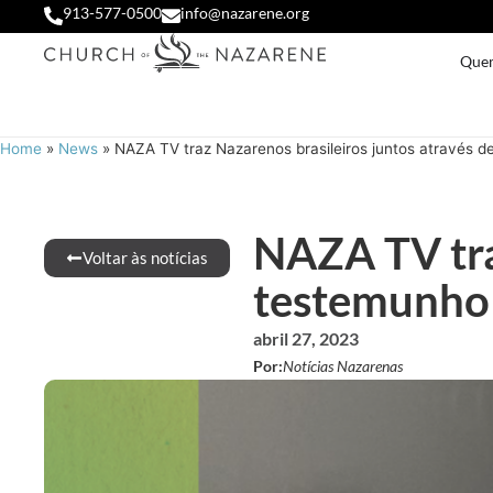
913-577-0500
info@nazarene.org
Que
Home
»
News
»
NAZA TV traz Nazarenos brasileiros juntos através 
NAZA TV tra
Voltar às notícias
testemunho
abril 27, 2023
Por:
Notícias Nazarenas