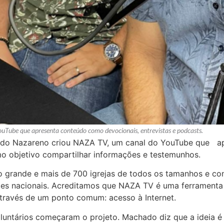
uTube que apresenta conteúdo como devocionais, entrevistas e podcasts.
il do Nazareno criou NAZA TV, um canal do YouTube que ap
 objetivo compartilhar informações e testemunhos.
to grande e mais de 700 igrejas de todos os tamanhos e con
s nacionais. Acreditamos que NAZA TV é uma ferramenta v
através de um ponto comum: acesso à Internet.
untários começaram o projeto. Machado diz que a ideia é c