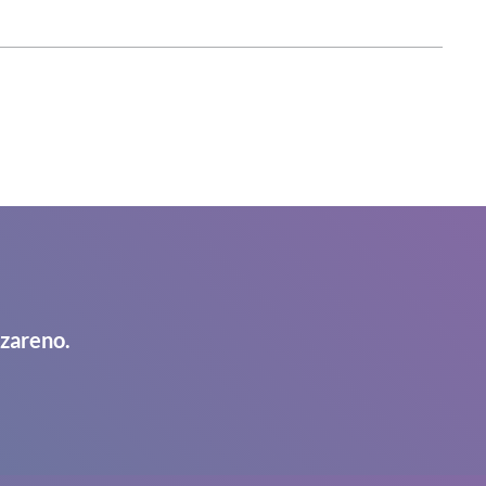
azareno.