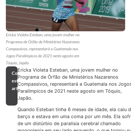
Ericka Violeta Esteban, uma jovem mulher no
Programa de Órfão de Ministérios Nazarenos
Compassivos, representará a Guatemala nos
Jogos Paralímpicos de 2021 neste agosto em
Tóquio, Japão.
Ericka Violeta Esteban, uma jovem mulher no
Compartilhar
Programa de Órfão de Ministérios Nazarenos
este
Compassivos, representará a Guatemala nos Jogo
artigo
Paralímpicos de 2021 neste agosto em Tóquio,
Japão.
Quando Esteban tinha 6 meses de idade, ela caiu 
berço e estava em uma coma por um mês. Ela sof
de um distúrbio de paralisia cerebral chamado
monoplegia em seu lado esquerdo, o que tornou s