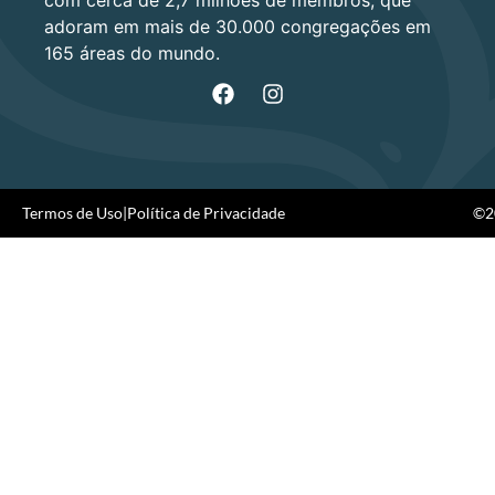
com cerca de 2,7 milhões de membros, que
adoram em mais de 30.000 congregações em
165 áreas do mundo.
Termos de Uso
|
Política de Privacidade
©20