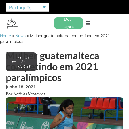
Português
Doar
agora
Home
»
News
»
Mulher guatemalteca competindo em 2021
paralímpicos
Mulher guatemalteca
Voltar
às
competindo em 2021
notícias
paralímpicos
junho 18, 2021
Por:
Notícias Nazarenas