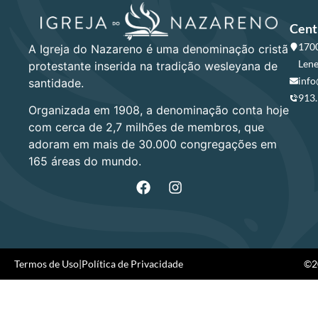
Cent
1700
A Igreja do Nazareno é uma denominação cristã
Lene
protestante inserida na tradição wesleyana de
info
santidade.
913
Organizada em 1908, a denominação conta hoje
com cerca de 2,7 milhões de membros, que
adoram em mais de 30.000 congregações em
165 áreas do mundo.
Termos de Uso
|
Política de Privacidade
©20