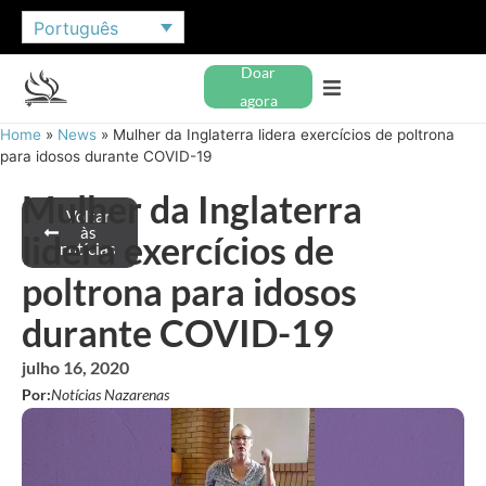
Português
Doar
agora
Home
»
News
»
Mulher da Inglaterra lidera exercícios de poltrona
para idosos durante COVID-19
Mulher da Inglaterra
Voltar
às
lidera exercícios de
notícias
poltrona para idosos
durante COVID-19
julho 16, 2020
Por:
Notícias Nazarenas