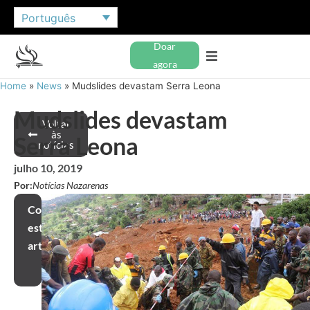
Português
Doar
agora
Home
»
News
»
Mudslides devastam Serra Leona
Mudslides devastam
Voltar
às
Serra Leona
notícias
julho 10, 2019
Por:
Notícias Nazarenas
Compartilhar
este
artigo