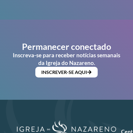
Permanecer conectado
Inscreva-se para receber notícias semanais
da Igreja do Nazareno.
INSCREVER-SE AQUI
Cent