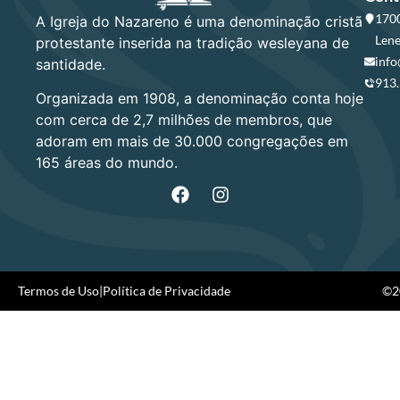
1700
A Igreja do Nazareno é uma denominação cristã
Lene
protestante inserida na tradição wesleyana de
info
santidade.
913
Organizada em 1908, a denominação conta hoje
com cerca de 2,7 milhões de membros, que
adoram em mais de 30.000 congregações em
165 áreas do mundo.
Termos de Uso
|
Política de Privacidade
©20