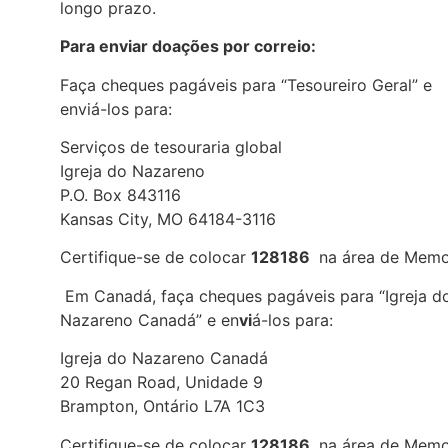
longo prazo.
Para enviar doações por correio:
Faça cheques pagáveis para “Tesoureiro Geral” e
enviá-los para:
Serviços de tesouraria global
Igreja do Nazareno
P.O. Box 843116
Kansas City, MO 64184-3116
Certifique-se de colocar
128186
na área de Memo
Em Canadá, faça cheques pagáveis para “Igreja d
Nazareno Canadá” e en
vi
á-los para:
Igreja do Nazareno Canadá
20 Regan Road, Unidade 9
Brampton, Ontário L7A 1C3
Certifique-se de colocar
128186
na área de Memo