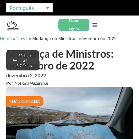
Português
Doar
agora
Home
»
News
»
Mudança de Ministros: novembro de 2022
Mudança de Ministros:
Voltar
às
novembro de 2022
notícias
dezembro 2, 2022
Por:
Notícias Nazarenas
EUA / CANADÁ