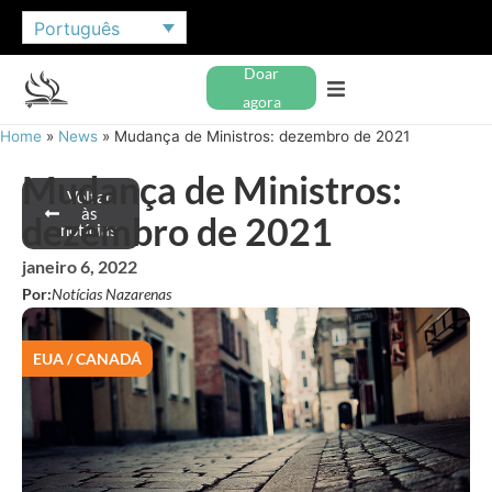
Português
Doar
agora
Home
»
News
»
Mudança de Ministros: dezembro de 2021
Mudança de Ministros:
Voltar
às
dezembro de 2021
notícias
janeiro 6, 2022
Por:
Notícias Nazarenas
EUA / CANADÁ