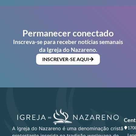
Permanecer conectado
Inscreva-se para receber notícias semanais
da Igreja do Nazareno.
INSCREVER-SE AQUI
Cent
1700
A Igreja do Nazareno é uma denominação cristã
Lene
protestante inserida na tradição wesleyana de