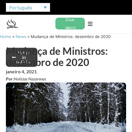
Português
Doar
agora
Home
»
News
»
Mudança de Ministros: dezembro de 2020
Mudança de Ministros:
Voltar
às
dezembro de 2020
notícias
janeiro 4, 2021
Por:
Notícias Nazarenas