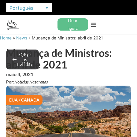
Português
Doar
agora
Home
»
News
»
Mudança de Ministros: abril de 2021
Mudança de Ministros:
Voltar
às
abril de 2021
notícias
maio 4, 2021
Por:
Notícias Nazarenas
EUA / CANADÁ