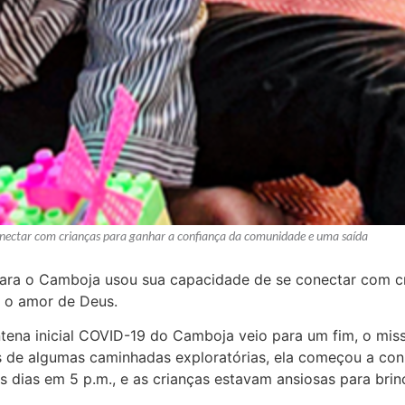
nectar com crianças para ganhar a confiança da comunidade e uma saída
ara o Camboja usou sua capacidade de se conectar com cr
r o amor de Deus.
ena inicial COVID-19 do Camboja veio para um fim, o miss
 de algumas caminhadas exploratórias, ela começou a conhe
 dias em 5 p.m., e as crianças estavam ansiosas para brin