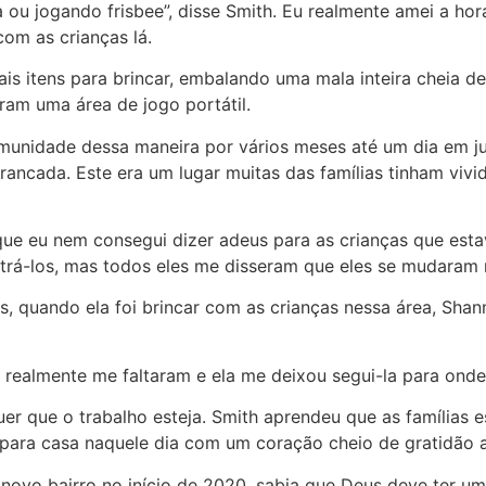
u jogando frisbee”, disse Smith. Eu realmente amei a hor
 com as crianças lá.
is itens para brincar, embalando uma mala inteira cheia d
ram uma área de jogo portátil.
munidade dessa maneira por vários meses até um dia em ju
ancada. Este era um lugar muitas das famílias tinham vivid
ue eu nem consegui dizer adeus para as crianças que esta
rá-los, mas todos eles me disseram que eles se mudaram
, quando ela foi brincar com as crianças nessa área, Sha
s realmente me faltaram e ela me deixou segui-la para onde
uer que o trabalho esteja. Smith aprendeu que as família
 para casa naquele dia com um coração cheio de gratidão a 
ovo bairro no início de 2020, sabia que Deus deve ter um 