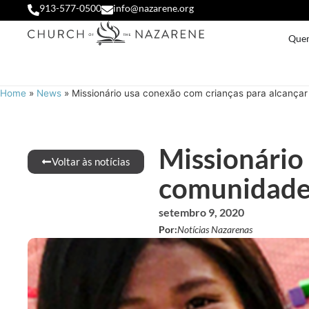
913-577-0500
info@nazarene.org
Que
Home
»
News
»
Missionário usa conexão com crianças para alcança
Missionário
Voltar às notícias
comunidade
setembro 9, 2020
Por:
Notícias Nazarenas