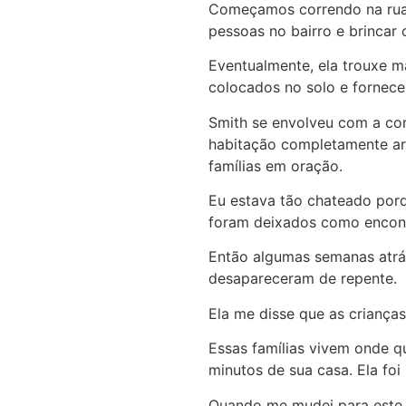
Começamos correndo na rua o
pessoas no bairro e brincar
Eventualmente, ela trouxe ma
colocados no solo e fornece
Smith se envolveu com a co
habitação completamente arr
famílias em oração.
Eu estava tão chateado porq
foram deixados como encont
Então algumas semanas atrás
desapareceram de repente.
Ela me disse que as criança
Essas famílias vivem onde q
minutos de sua casa. Ela foi
Quando me mudei para este n