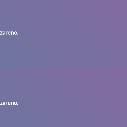
azareno.
azareno.