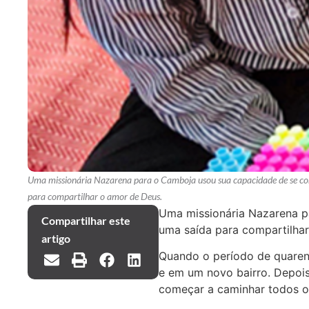
Uma missionária Nazarena para o Camboja usou sua capacidade de se co
para compartilhar o amor de Deus.
Uma missionária Nazarena p
Compartilhar este
uma saída para compartilha
artigo
Quando o período de quarent
e em um novo bairro. Depois
começar a caminhar todos os