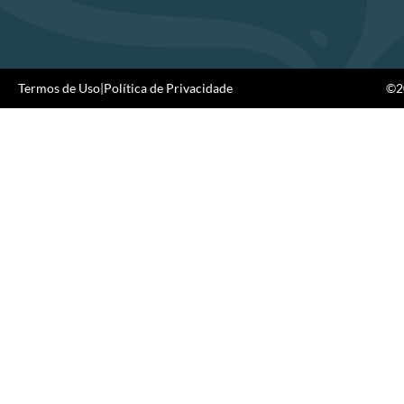
Termos de Uso
|
Política de Privacidade
©20