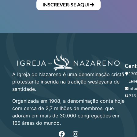
INSCREVER-SE AQUI
Cent
1700
A Igreja do Nazareno é uma denominação cristã
Lene
protestante inserida na tradição wesleyana de
info
santidade.
913
Organizada em 1908, a denominação conta hoje
com cerca de 2,7 milhões de membros, que
adoram em mais de 30.000 congregações em
165 áreas do mundo.