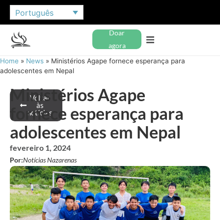
Português
Doar
agora
Home
»
News
»
Ministérios Agape fornece esperança para
adolescentes em Nepal
Ministérios Agape
Voltar
às
fornece esperança para
notícias
adolescentes em Nepal
fevereiro 1, 2024
Por:
Notícias Nazarenas