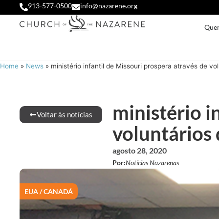
913-577-0500
info@nazarene.org
Que
Home
»
News
»
ministério infantil de Missouri prospera através de vo
ministério i
Voltar às notícias
voluntários
agosto 28, 2020
Por:
Notícias Nazarenas
EUA / CANADÁ