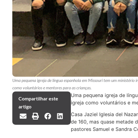
Uma pequena igreja de língua espanhola em Missouri tem um ministério in
como voluntários e mentores para as crianças.
Uma pequena igreja de língu
Compartilhar este
igreja como voluntários e me
artigo
Casa Jaziel Iglesia del Naza
de 160, mas quase metade del
pastores Samuel e Sandra 