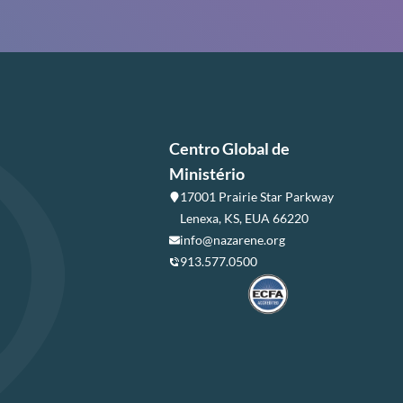
Centro Global de
Ministério
17001 Prairie Star Parkway
Lenexa, KS, EUA 66220
info@nazarene.org
913.577.0500