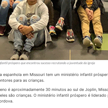
fantil próspero que encontrou sucesso recrutando a juventude da igreja
a espanhola em Missouri tem um ministério infantil próspe
ntores para as crianças.
reno é aproximadamente 30 minutos ao sul de Joplin, Misso
es são crianças. O ministério infantil próspero é liderado 
Cordova.