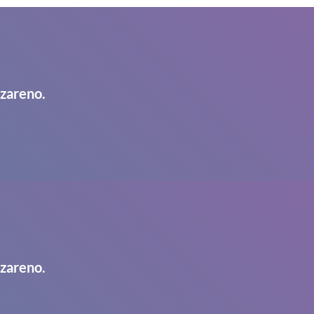
azareno.
azareno.