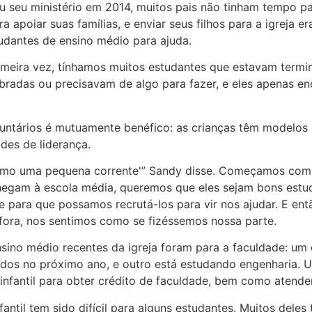
seu ministério em 2014, muitos pais não tinham tempo para
a apoiar suas famílias, e enviar seus filhos para a igreja e
tudantes de ensino médio para ajuda.
eira vez, tínhamos muitos estudantes que estavam termina
radas ou precisavam de algo para fazer, e eles apenas en
luntários é mutuamente benéfico: as crianças têm modelos 
des de liderança.
como uma pequena corrente'” Sandy disse. Começamos com 
hegam à escola média, queremos que eles sejam bons estu
te para que possamos recrutá-los para vir nos ajudar. E e
fora, nos sentimos como se fizéssemos nossa parte.
sino médio recentes da igreja foram para a faculdade: u
os no próximo ano, e outro está estudando engenharia. U
 infantil para obter crédito de faculdade, bem como atende
nfantil tem sido difícil para alguns estudantes. Muitos del