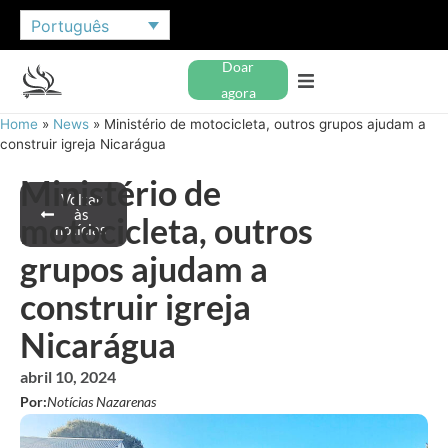
Português
Doar
agora
Home
»
News
»
Ministério de motocicleta, outros grupos ajudam a
construir igreja Nicarágua
Ministério de
Voltar
às
motocicleta, outros
notícias
grupos ajudam a
construir igreja
Nicarágua
abril 10, 2024
Por:
Notícias Nazarenas