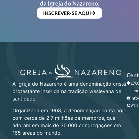
da Igreja do Nazareno.
INSCREVER-SE AQUI
Cent
1700
A Igreja do Nazareno é uma denominação cristã
Lene
protestante inserida na tradição wesleyana de
info
santidade.
913
Organizada em 1908, a denominação conta hoje
com cerca de 2,7 milhões de membros, que
adoram em mais de 30.000 congregações em
165 áreas do mundo.