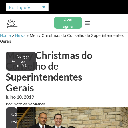
Português
Doar
agora
Home
»
News
»
Merry Christmas do Conselho de Superintendentes
Gerais
Merry Christmas do
Voltar
às
Conselho de
notícias
Superintendentes
Gerais
julho 10, 2019
Por:
Notícias Nazarenas
Compartilhar
este