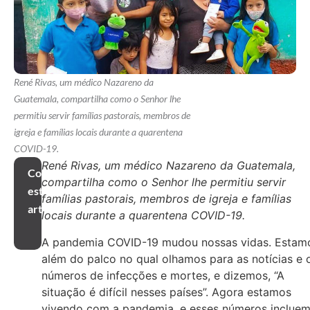
René Rivas, um médico Nazareno da
Guatemala, compartilha como o Senhor lhe
permitiu servir famílias pastorais, membros de
igreja e famílias locais durante a quarentena
COVID-19.
René Rivas, um médico Nazareno da Guatemala,
Compartilhar
compartilha como o Senhor lhe permitiu servir
este
famílias pastorais, membros de igreja e famílias
artigo
locais durante a quarentena COVID-19.
A pandemia COVID-19 mudou nossas vidas. Estam
além do palco no qual olhamos para as notícias e 
números de infecções e mortes, e dizemos, “A
situação é difícil nesses países”. Agora estamos
vivendo com a pandemia, e esses números inclue