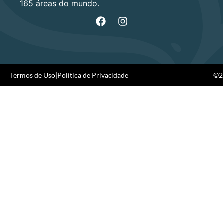
165 áreas do mundo.
Termos de Uso
|
Política de Privacidade
©20