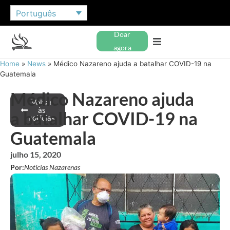
Português
Doar
agora
Home
»
News
»
Médico Nazareno ajuda a batalhar COVID-19 na
Guatemala
Médico Nazareno ajuda
Voltar
às
a batalhar COVID-19 na
notícias
Guatemala
julho 15, 2020
Por:
Notícias Nazarenas