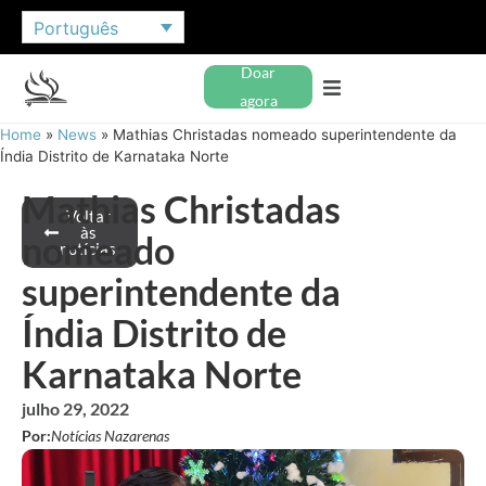
Português
Doar
agora
Home
»
News
»
Mathias Christadas nomeado superintendente da
Índia Distrito de Karnataka Norte
Mathias Christadas
Voltar
às
nomeado
notícias
superintendente da
Índia Distrito de
Karnataka Norte
julho 29, 2022
Por:
Notícias Nazarenas