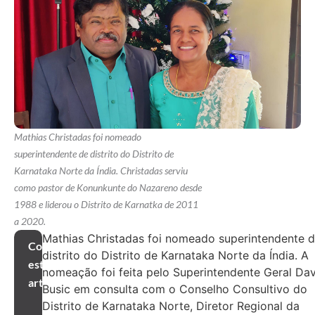
Mathias Christadas foi nomeado
superintendente de distrito do Distrito de
Karnataka Norte da Índia. Christadas serviu
como pastor de Konunkunte do Nazareno desde
1988 e liderou o Distrito de Karnatka de 2011
a 2020.
Mathias Christadas foi nomeado superintendente 
Compartilhar
distrito do Distrito de Karnataka Norte da Índia. A
este
nomeação foi feita pelo Superintendente Geral Da
artigo
Busic em consulta com o Conselho Consultivo do
Distrito de Karnataka Norte, Diretor Regional da