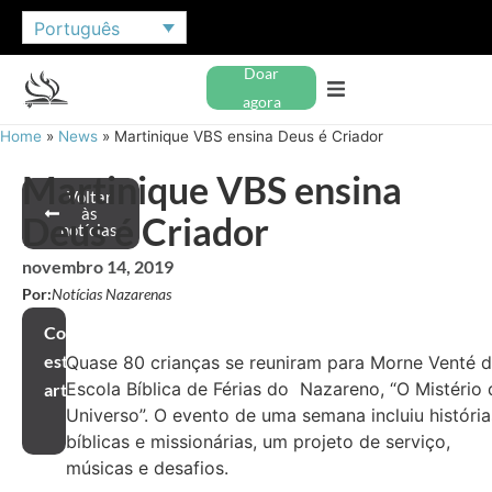
Português
Doar
agora
Home
»
News
»
Martinique VBS ensina Deus é Criador
Martinique VBS ensina
Voltar
às
Deus é Criador
notícias
novembro 14, 2019
Por:
Notícias Nazarenas
Compartilhar
este
Quase 80 crianças se reuniram para Morne Venté 
Escola Bíblica de Férias do Nazareno, “O Mistério
artigo
Universo”. O evento de uma semana incluiu história
bíblicas e missionárias, um projeto de serviço,
músicas e desafios.