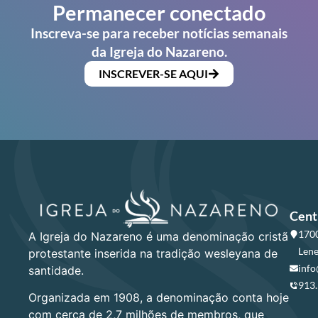
Permanecer conectado
Inscreva-se para receber notícias semanais
da Igreja do Nazareno.
INSCREVER-SE AQUI
Cent
1700
A Igreja do Nazareno é uma denominação cristã
Lene
protestante inserida na tradição wesleyana de
info
santidade.
913
Organizada em 1908, a denominação conta hoje
com cerca de 2,7 milhões de membros, que