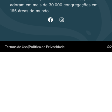
adoram em mais de 30.000 congregações em
165 áreas do mundo.
Termos de Uso
|
Política de Privacidade
©20