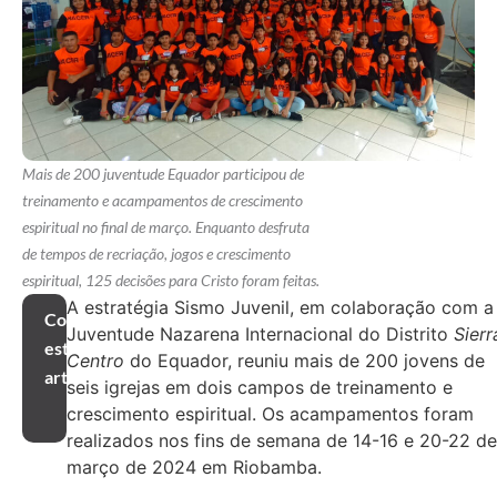
Mais de 200 juventude Equador participou de
treinamento e acampamentos de crescimento
espiritual no final de março. Enquanto desfruta
de tempos de recriação, jogos e crescimento
espiritual, 125 decisões para Cristo foram feitas.
A estratégia Sismo Juvenil, em colaboração com a
Compartilhar
Juventude Nazarena Internacional do Distrito
Sierr
este
Centro
do Equador, reuniu mais de 200 jovens de
artigo
seis igrejas em dois campos de treinamento e
crescimento espiritual. Os acampamentos foram
realizados nos fins de semana de 14-16 e 20-22 de
março de 2024 em Riobamba.