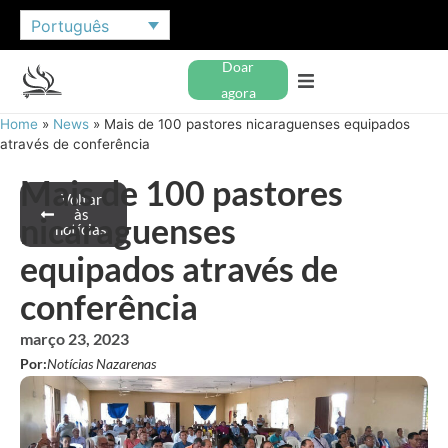
Português
Doar
agora
Home
»
News
»
Mais de 100 pastores nicaraguenses equipados
através de conferência
Mais de 100 pastores
Voltar
às
nicaraguenses
notícias
equipados através de
conferência
março 23, 2023
Por:
Notícias Nazarenas