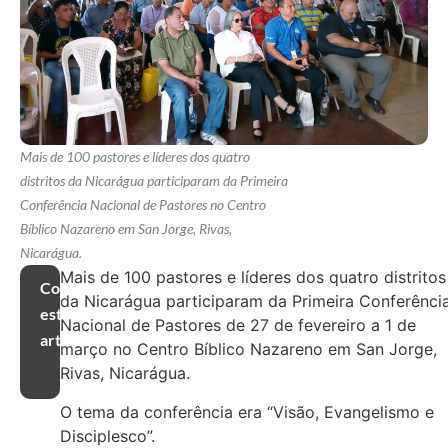
Mais de 100 pastores e líderes dos quatro
distritos da Nicarágua participaram da Primeira
Conferência Nacional de Pastores no Centro
Bíblico Nazareno em San Jorge, Rivas,
Nicarágua.
Mais de 100 pastores e líderes dos quatro distritos
Compartilhar
da Nicarágua participaram da Primeira Conferênci
este
Nacional de Pastores de 27 de fevereiro a 1 de
artigo
março no Centro Bíblico Nazareno em San Jorge,
Rivas, Nicarágua.
O tema da conferência era “Visão, Evangelismo e
Disciplesco”.