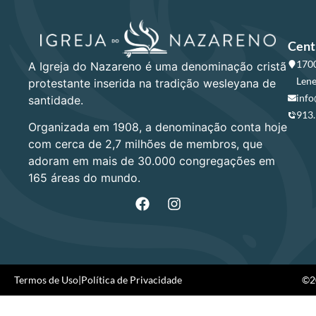
Cent
1700
A Igreja do Nazareno é uma denominação cristã
Lene
protestante inserida na tradição wesleyana de
info
santidade.
913
Organizada em 1908, a denominação conta hoje
com cerca de 2,7 milhões de membros, que
adoram em mais de 30.000 congregações em
165 áreas do mundo.
Termos de Uso
|
Política de Privacidade
©20