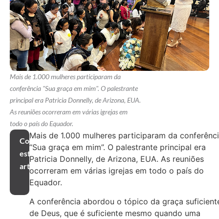
Mais de 1.000 mulheres participaram da
conferência "Sua graça em mim". O palestrante
principal era Patricia Donnelly, de Arizona, EUA.
As reuniões ocorreram em várias igrejas em
todo o país do Equador.
Mais de 1.000 mulheres participaram da conferênc
Compartilhar
“Sua graça em mim”. O palestrante principal era
este
Patricia Donnelly, de Arizona, EUA. As reuniões
artigo
ocorreram em várias igrejas em todo o país do
Equador.
A conferência abordou o tópico da graça suficient
de Deus, que é suficiente mesmo quando uma