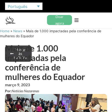
Português
Doar
agora
Home
»
News
»
Mais de 1.000 impactadas pela conferência de
mulheres do Equador
Mais de 1.000
Voltar
às
impactadas pela
notícias
conferência de
mulheres do Equador
março 9, 2023
Por:
Notícias Nazarenas