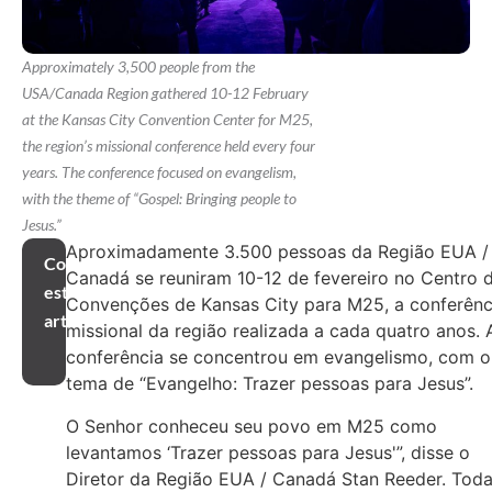
Approximately 3,500 people from the
USA/Canada Region gathered 10-12 February
at the Kansas City Convention Center for M25,
the region’s missional conference held every four
years. The conference focused on evangelism,
with the theme of “Gospel: Bringing people to
Jesus.”
Aproximadamente 3.500 pessoas da Região EUA /
Compartilhar
Canadá se reuniram 10-12 de fevereiro no Centro 
este
Convenções de Kansas City para M25, a conferênc
artigo
missional da região realizada a cada quatro anos. 
conferência se concentrou em evangelismo, com o
tema de “Evangelho: Trazer pessoas para Jesus”.
O Senhor conheceu seu povo em M25 como
levantamos ‘Trazer pessoas para Jesus'”, disse o
Diretor da Região EUA / Canadá Stan Reeder. Tod