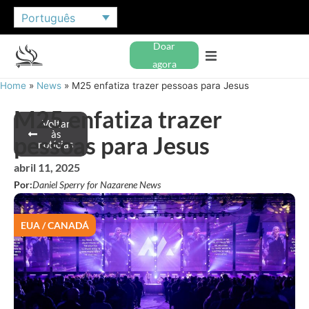
Português
Doar
agora
Home
»
News
»
M25 enfatiza trazer pessoas para Jesus
M25 enfatiza trazer
Voltar
às
pessoas para Jesus
notícias
abril 11, 2025
Por:
Daniel Sperry for Nazarene News
EUA / CANADÁ