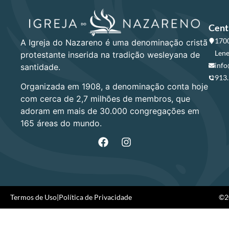
Cent
1700
A Igreja do Nazareno é uma denominação cristã
Lene
protestante inserida na tradição wesleyana de
info
santidade.
913
Organizada em 1908, a denominação conta hoje
com cerca de 2,7 milhões de membros, que
adoram em mais de 30.000 congregações em
165 áreas do mundo.
Termos de Uso
|
Política de Privacidade
©20