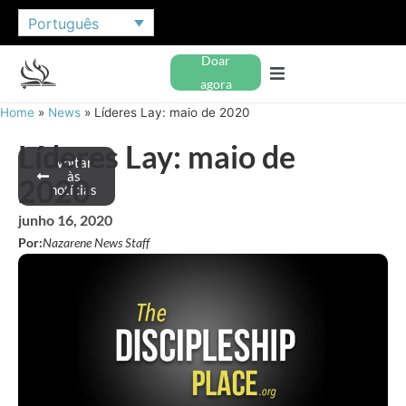
Português
Doar
agora
Home
»
News
»
Líderes Lay: maio de 2020
Líderes Lay: maio de
Voltar
às
2020
notícias
junho 16, 2020
Por:
Nazarene News Staff