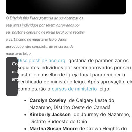
O Discipleship Place gostaria de parabenizar os
seguintes indivíduos por serem aprovados por
seu pastor e conselho de igreja local para receber
o certificado de ministério leigo. Após
aprovação, eles completarão os cursos de
ministério leigo.
DiscipleshipPlace.org
gostaria de parabenizar os
Compartilhar
seguintes indivíduos por serem aprovados por seu
este
pastor e conselho de igreja local para receber o
artigo
certificado de ministério leigo. Após aprovação, el
completarão o
cursos de ministério
leigo.
Carolyn Cowley
de Calgary Leste do
Nazareno, Distrito Oeste do Canadá
Kimberly Jackson
de Journey do Nazareno,
Distrito Sudoeste de Ohio
Martha Susan Moore
de Crown Heights do