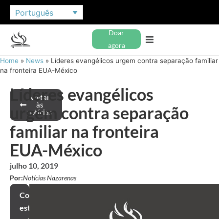
Português
Doar
agora
Home
»
News
»
Líderes evangélicos urgem contra separação familiar
na fronteira EUA-México
Líderes evangélicos
Voltar
às
urgem contra separação
notícias
familiar na fronteira
EUA-México
julho 10, 2019
Por:
Notícias Nazarenas
Compartilhar
este