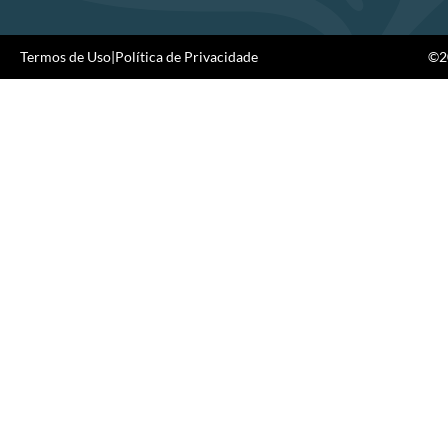
Termos de Uso
|
Política de Privacidade
©20