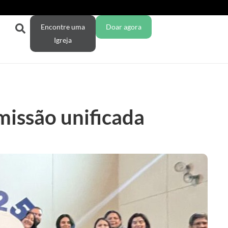
Encontre uma
Doar agora
Igreja
missão unificada