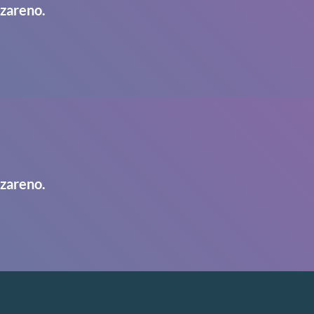
azareno.
azareno.