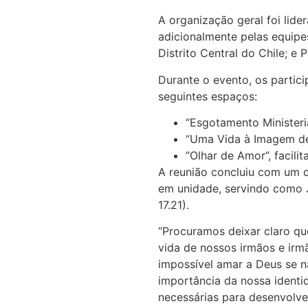
A organização geral foi lid
adicionalmente pelas equipes
Distrito Central do Chile; e 
Durante o evento, os partici
seguintes espaços:
“Esgotamento Ministeria
“Uma Vida à Imagem de 
“Olhar de Amor”, facil
A reunião concluiu com um cu
em unidade, servindo como 
17.21).
“Procuramos deixar claro qu
vida de nossos irmãos e irmã
impossível amar a Deus se 
importância da nossa identi
necessárias para desenvolve