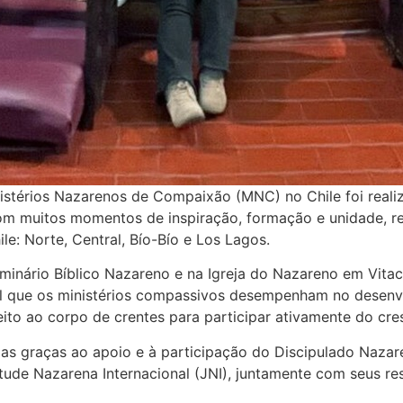
istérios Nazarenos de Compaixão (MNC) no Chile foi reali
m muitos momentos de inspiração, formação e unidade, reun
le: Norte, Central, Bío-Bío e Los Lagos.
eminário Bíblico Nazareno e na Igreja do Nazareno em Vita
l que os ministérios compassivos desempenham no desenvol
eito ao corpo de crentes para participar ativamente do cre
as graças ao apoio e à participação do Discipulado Nazar
ntude Nazarena Internacional (JNI), juntamente com seus re