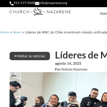
913-577-0500
info@nazarene.org
Que
Home
»
News
»
Líderes de MNC do Chile incentivam missão unificad
Líderes de 
Voltar às notícias
agosto 14, 2025
Por:
Notícias Nazarenas