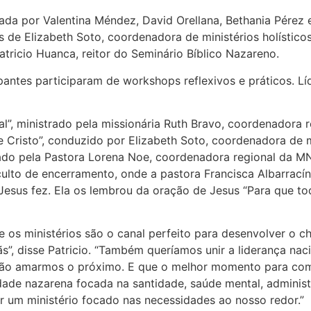
erada por Valentina Méndez, David Orellana, Bethania Pére
 de Elizabeth Soto, coordenadora de ministérios holístico
Patricio Huanca, reitor do Seminário Bíblico Nazareno.
pantes participaram de workshops reflexivos e práticos. Lí
l”, ministrado pela missionária Ruth Bravo, coordenadora 
Cristo”, conduzido por Elizabeth Soto, coordenadora de min
itado pela Pastora Lorena Noe, coordenadora regional da MN
lto de encerramento, onde a pastora Francisca Albarracín m
Jesus fez. Ela os lembrou da oração de Jesus “Para que 
e os ministérios são o canal perfeito para desenvolver o 
s”, disse Patricio. “Também queríamos unir a liderança naci
não amarmos o próximo. E que o melhor momento para com
dade nazarena focada na santidade, saúde mental, administr
r um ministério focado nas necessidades ao nosso redor.”