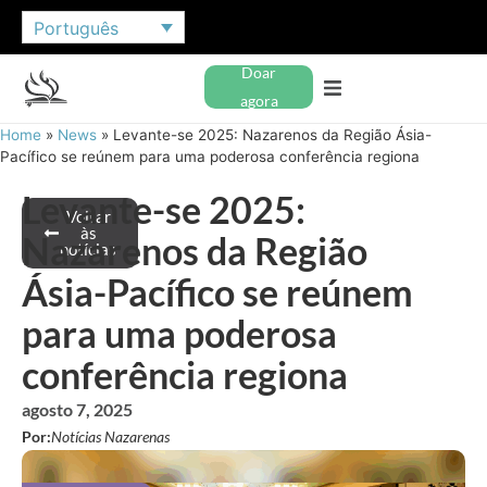
Português
Doar
agora
Home
»
News
»
Levante-se 2025: Nazarenos da Região Ásia-
Pacífico se reúnem para uma poderosa conferência regiona
Levante-se 2025:
Voltar
às
Nazarenos da Região
notícias
Ásia-Pacífico se reúnem
para uma poderosa
conferência regiona
agosto 7, 2025
Por:
Notícias Nazarenas