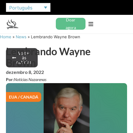
Português
Doar
agora
Home
»
News
»
Lembrando Wayne Brown
Lembrando Wayne
Voltar
às
Brown
notícias
dezembro 8, 2022
Por:
Notícias Nazarenas
EUA / CANADÁ