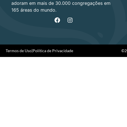
adoram em mais de 30.000 congregações em
165 áreas do mundo.
Termos de Uso
|
Política de Privacidade
©20