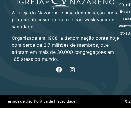
Cent
1700
A Igreja do Nazareno é uma denominação cristã
Lene
protestante inserida na tradição wesleyana de
info
santidade.
913
Organizada em 1908, a denominação conta hoje
com cerca de 2,7 milhões de membros, que
adoram em mais de 30.000 congregações em
165 áreas do mundo.
Termos de Uso
|
Política de Privacidade
©20