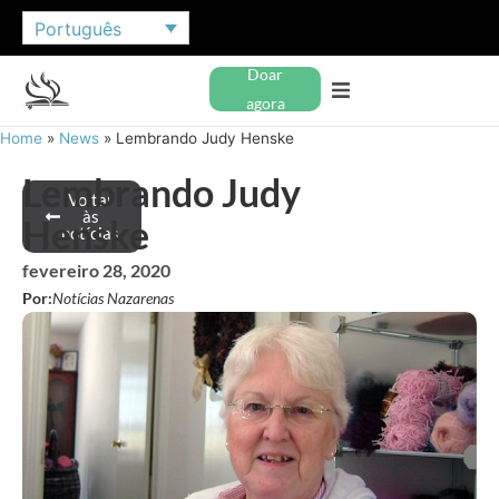
Português
Doar
agora
Home
»
News
»
Lembrando Judy Henske
Lembrando Judy
Voltar
às
Henske
notícias
fevereiro 28, 2020
Por:
Notícias Nazarenas