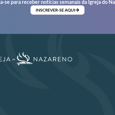
a-se para receber notícias semanais da Igreja do N
INSCREVER-SE AQUI