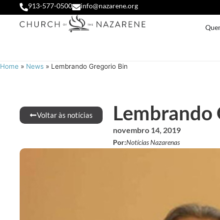
913-577-0500
info@nazarene.org
Que
Home
»
News
»
Lembrando Gregorio Bin
Lembrando 
Voltar às notícias
novembro 14, 2019
Por:
Notícias Nazarenas