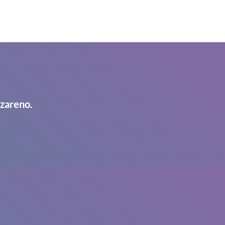
azareno.