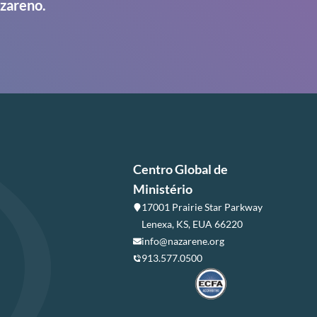
azareno.
Centro Global de
Ministério
17001 Prairie Star Parkway
Lenexa, KS, EUA 66220
info@nazarene.org
913.577.0500