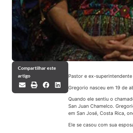
Compartilhar este
artigo
Pastor e ex-superintendente 
Gregorio nasceu em 19 de ab
Quando ele sentiu o chamado
San Juan Chamelco. Gregorio
em San José, Costa Rica, on
Ele se casou com sua esposa