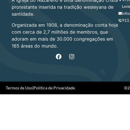
A Igreja do Nazareno é uma denominação cristã
Lene
protestante inserida na tradição wesleyana de
info
santidade.
913
Organizada em 1908, a denominação conta hoje
com cerca de 2,7 milhões de membros, que
adoram em mais de 30.000 congregações em
165 áreas do mundo.
Termos de Uso
|
Política de Privacidade
©20