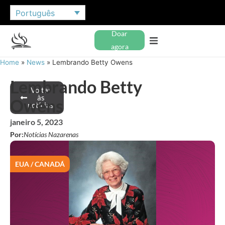
Português
Doar
agora
Home
»
News
»
Lembrando Betty Owens
Lembrando Betty
Voltar
às
Owens
notícias
janeiro 5, 2023
Por:
Notícias Nazarenas
EUA / CANADÁ