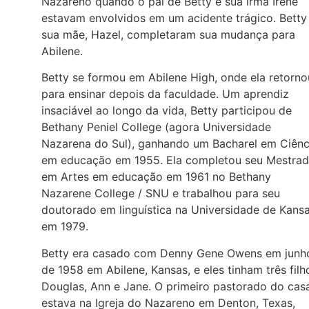
Nazareno quando o pai de Betty e sua irmã Irene
estavam envolvidos em um acidente trágico. Betty
sua mãe, Hazel, completaram sua mudança para
Abilene.
Betty se formou em Abilene High, onde ela retorno
para ensinar depois da faculdade. Um aprendiz
insaciável ao longo da vida, Betty participou de
Bethany Peniel College (agora Universidade
Nazarena do Sul), ganhando um Bacharel em Ciênc
em educação em 1955. Ela completou seu Mestra
em Artes em educação em 1961 no Bethany
Nazarene College / SNU e trabalhou para seu
doutorado em linguística na Universidade de Kans
em 1979.
Betty era casado com Denny Gene Owens em junh
de 1958 em Abilene, Kansas, e eles tinham três filh
Douglas, Ann e Jane. O primeiro pastorado do cas
estava na Igreja do Nazareno em Denton, Texas,