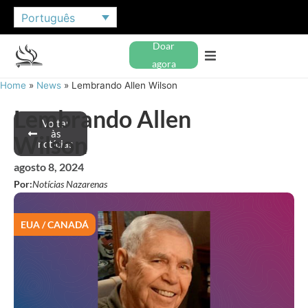
Português
Doar
agora
Home
»
News
»
Lembrando Allen Wilson
Lembrando Allen
Voltar
às
Wilson
notícias
agosto 8, 2024
Por:
Notícias Nazarenas
EUA / CANADÁ