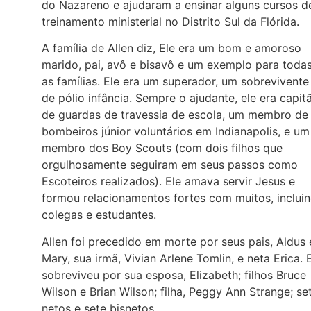
do Nazareno e ajudaram a ensinar alguns cursos d
treinamento ministerial no Distrito Sul da Flórida.
A família de Allen diz, Ele era um bom e amoroso
marido, pai, avô e bisavô e um exemplo para toda
as famílias. Ele era um superador, um sobrevivente
de pólio infância. Sempre o ajudante, ele era capit
de guardas de travessia de escola, um membro de
bombeiros júnior voluntários em Indianapolis, e um
membro dos Boy Scouts (com dois filhos que
orgulhosamente seguiram em seus passos como
Escoteiros realizados). Ele amava servir Jesus e
formou relacionamentos fortes com muitos, inclui
colegas e estudantes.
Allen foi precedido em morte por seus pais, Aldus 
Mary, sua irmã, Vivian Arlene Tomlin, e neta Erica. 
sobreviveu por sua esposa, Elizabeth; filhos Bruce
Wilson e Brian Wilson; filha, Peggy Ann Strange; se
netos e sete bisnetos.