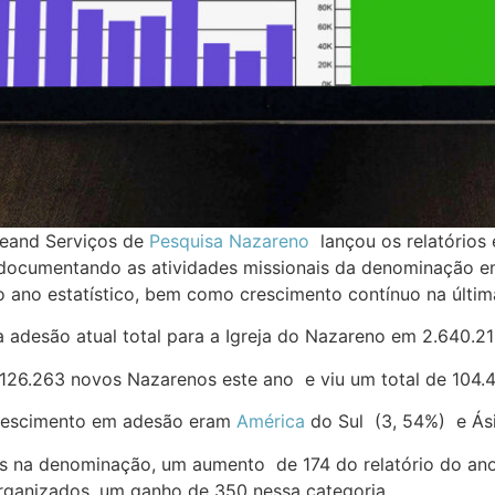
keand Serviços de
Pesquisa Nazareno
lançou os relatórios 
s documentando as atividades missionais da denominação e
o ano estatístico, bem como crescimento contínuo na últi
a adesão atual total para a Igreja do Nazareno em 2.640.
26.263 novos Nazarenos este ano e viu um total de 104.49
crescimento em adesão eram
América
do Sul (3, 54%) e Ás
as na denominação, um aumento de 174 do relatório do ano 
organizados, um ganho de 350 nessa categoria.