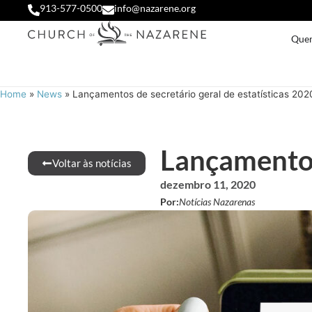
913-577-0500
info@nazarene.org
Que
Home
»
News
»
Lançamentos de secretário geral de estatísticas 202
Lançamentos 
Voltar às notícias
dezembro 11, 2020
Por:
Notícias Nazarenas