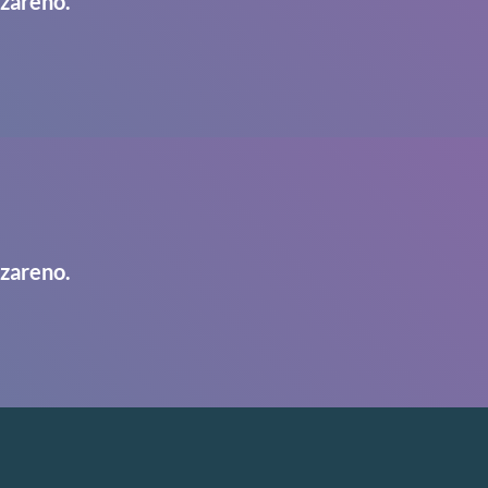
azareno.
azareno.