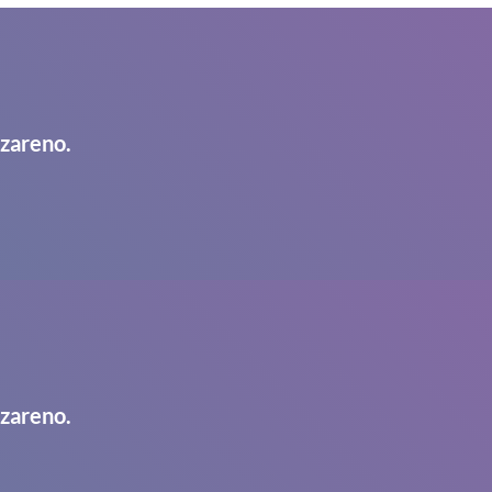
azareno.
azareno.