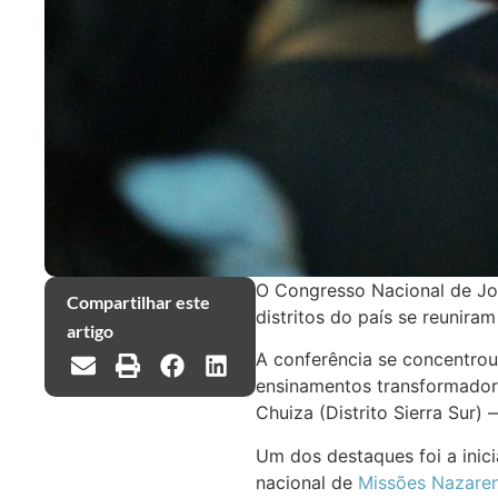
O Congresso Nacional de Jov
Compartilhar este
distritos do país se reunir
artigo
A conferência se concentrou
ensinamentos transformadore
Chuiza (Distrito Sierra Sur
Um dos destaques foi a inic
nacional de
Missões Nazaren