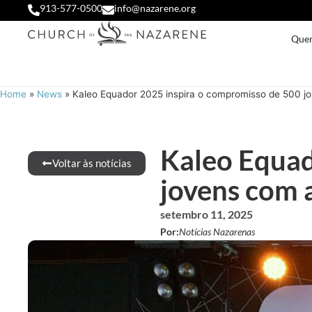
913-577-0500
info@nazarene.org
Que
Home
»
News
»
Kaleo Equador 2025 inspira o compromisso de 500 j
Kaleo Equad
Voltar às notícias
jovens com 
setembro 11, 2025
Por:
Notícias Nazarenas