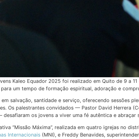
ens Kaleo Equador 2025 foi realizado em Quito de 9 a 11 
am para um tempo de formação espiritual, adoração e comp
 em salvação, santidade e serviço, oferecendo sessões pl
s. Os palestrantes convidados — Pastor David Herrera (Col
) — desafiaram os jovens a viver uma fé autêntica e abraça
iativa “Missão Máxima”, realizada em quatro igrejas no dis
as Internacionais
(MNI), e Freddy Benavides, superintendent