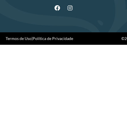
Termos de Uso
|
Política de Privacidade
©20