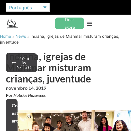
Português
Doar
agora
Home
»
News
»
Indiana, igrejas de Mianmar misturam crianças,
juventude
Indiana, igrejas de
Voltar
às
Mianmar misturam
notícias
crianças, juventude
novembro 14, 2019
Por:
Notícias Nazarenas
Compartilhar
este
artigo