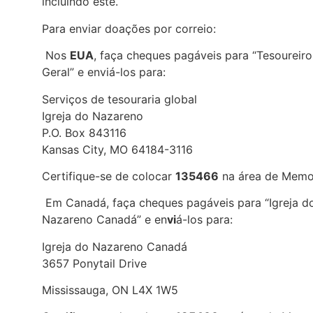
incluindo este.
Para enviar doações por correio:
Nos
EUA
, faça cheques pagáveis para “Tesoureiro
Geral” e enviá-los para:
Serviços de tesouraria global
Igreja do Nazareno
P.O. Box 843116
Kansas City, MO 64184-3116
Certifique-se de colocar
135466
na área de Memo
Em Canadá, faça cheques pagáveis para “Igreja d
Nazareno Canadá” e en
vi
á-los para:
Igreja do Nazareno Canadá
3657 Ponytail Drive
Mississauga, ON L4X 1W5