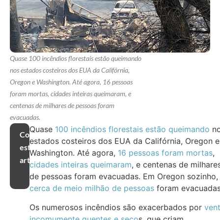
Quase 100 incêndios florestais estão queimando
nos estados costeiros dos EUA da Califórnia,
Oregon e Washington. Até agora, 16 pessoas
foram mortas, cidades inteiras queimaram, e
centenas de milhares de pessoas foram
evacuadas.
Quase
100 incêndios florestais estão queimando
n
Compartilhar
estados costeiros dos EUA da Califórnia, Oregon e
este
Washington. Até agora,
16 pessoas foram mortas
,
artigo
cidades inteiras queimaram
, e centenas de milhare
de pessoas foram evacuadas. Em Oregon sozinho,
cerca de meio milhão de pessoas
foram evacuadas
Os numerosos incêndios são exacerbados por
ven
incomumente quentes e seco
s, que criam