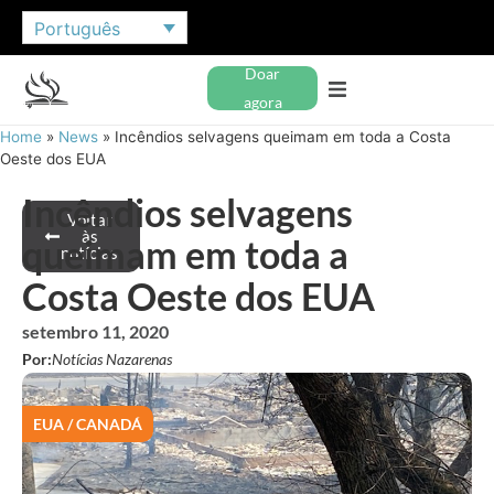
Português
Doar
agora
Home
»
News
»
Incêndios selvagens queimam em toda a Costa
Oeste dos EUA
Incêndios selvagens
Voltar
às
queimam em toda a
notícias
Costa Oeste dos EUA
setembro 11, 2020
Por:
Notícias Nazarenas
EUA / CANADÁ