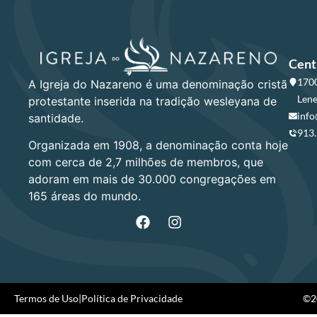
Cent
1700
A Igreja do Nazareno é uma denominação cristã
Lene
protestante inserida na tradição wesleyana de
info
santidade.
913
Organizada em 1908, a denominação conta hoje
com cerca de 2,7 milhões de membros, que
adoram em mais de 30.000 congregações em
165 áreas do mundo.
Termos de Uso
|
Política de Privacidade
©20