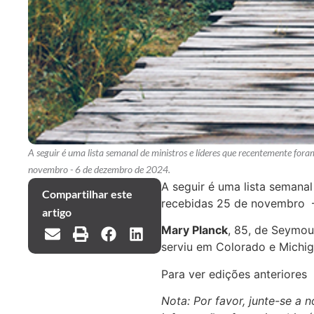
A seguir é uma lista semanal de ministros e líderes que recentemente for
novembro - 6 de dezembro de 2024.
A seguir é uma lista semana
Compartilhar este
recebidas 25 de novembro 
artigo
Mary Planck
, 85, de Seymou
serviu em Colorado e Michig
Para ver edições anteriores
Nota: Por favor, junte-se a