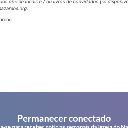
ios on-line locais e / ou livros de convidados (se disponív
nazarene.org.
areno
Permanecer conectado
a-se para receber notícias semanais da Igreja do N