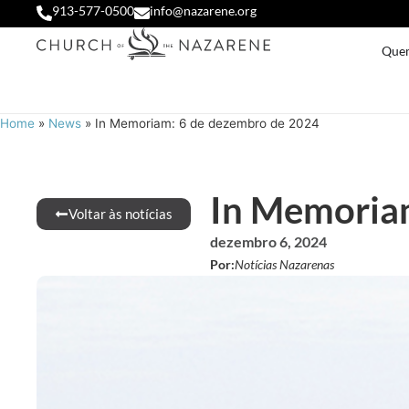
913-577-0500
info@nazarene.org
Que
Home
»
News
»
In Memoriam: 6 de dezembro de 2024
In Memoriam
Voltar às notícias
dezembro 6, 2024
Por:
Notícias Nazarenas