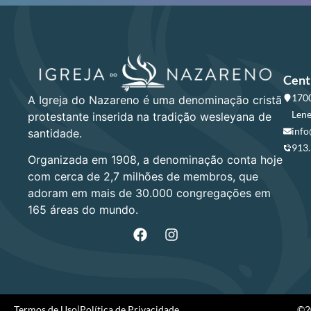
Cent
1700
A Igreja do Nazareno é uma denominação cristã
Lene
protestante inserida na tradição wesleyana de
info
santidade.
913
Organizada em 1908, a denominação conta hoje
com cerca de 2,7 milhões de membros, que
adoram em mais de 30.000 congregações em
165 áreas do mundo.
Termos de Uso
|
Política de Privacidade
©20