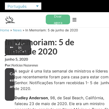
Português
Doar
agora
Home
»
News
»
In Memoriam: 5 de junho de 2020
In Memoriam: 5 de
Voltar
às
junho de 2020
notícias
junho 5, 2020
Por:
Notícias Nazarenas
A seguir é uma lista semanal de ministros e líderes
Compartilhar
que recentemente foram para casa para estar com
este
Senhor. Notificações foram recebidas 1- 5 de junh
artigo
de 2020.
Dudley Anderson
, 98, de Seal Beach, Califórnia,
faleceu 23 de maio de 2020. Ele era um ministro