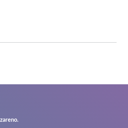
azareno.