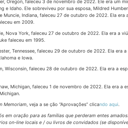
ner, Oregon, faleceu 3 de novembro de 2022. Ele era um m
g e Idaho. Ele sobreviveu por sua esposa, Mildred Humber
de Muncie, Indiana, faleceu 27 de outubro de 2022. Ela era
faleceu em 2009.
lle, Nova York, faleceu 27 de outubro de 2022. Ela era a v
Luke faleceu em 1995.
ester, Tennessee, faleceu 29 de outubro de 2022. Ela era 
klahoma e Iowa.
on, Wisconsin, faleceu 28 de outubro de 2022. Ela era a e
inaw, Michigan, faleceu 1 de novembro de 2022. Ela era a 
 Michigan.
In Memoriam
, veja a se ção “Aprovações” clica
ndo aqui
.
 nós em oração para as famílias que perderam entes amados
ios on-line locais e / ou livros de convidados (se disponív