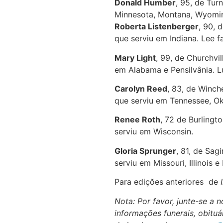
Donald Humber
, 95, de Tur
Minnesota, Montana, Wyomin
Roberta Listenberger
, 90, 
que serviu em Indiana. Lee 
Mary Light
, 99, de Churchvi
em Alabama e Pensilvânia. 
Carolyn Reed
, 83, de Winch
que serviu em Tennessee, O
Renee Roth
, 72 de Burlingt
serviu em Wisconsin.
Gloria Sprunger
, 81, de Sag
serviu em Missouri, Illinois e
Para edições anteriores de
Nota: Por favor, junte-se a
informações funerais, obituár