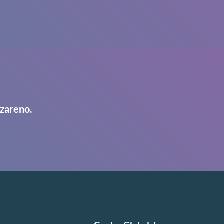
azareno.