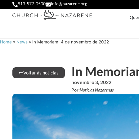
913-577-0500
info@nazarene.org
Que
Home
»
News
»
In Memoriam: 4 de novembro de 2022
In Memoria
Voltar às notícias
novembro 3, 2022
Por:
Notícias Nazarenas