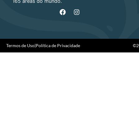
165 áreas do mundo.
Termos de Uso
|
Política de Privacidade
©20