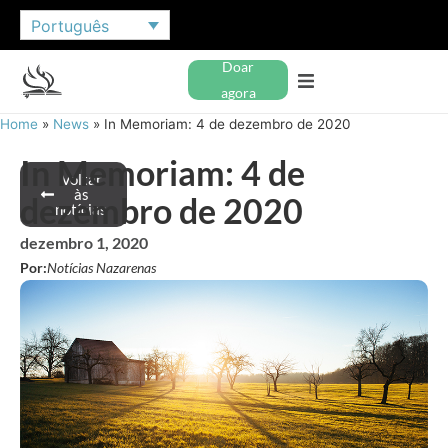
Português
Doar
agora
Home
»
News
»
In Memoriam: 4 de dezembro de 2020
In Memoriam: 4 de
Voltar
às
dezembro de 2020
notícias
dezembro 1, 2020
Por:
Notícias Nazarenas