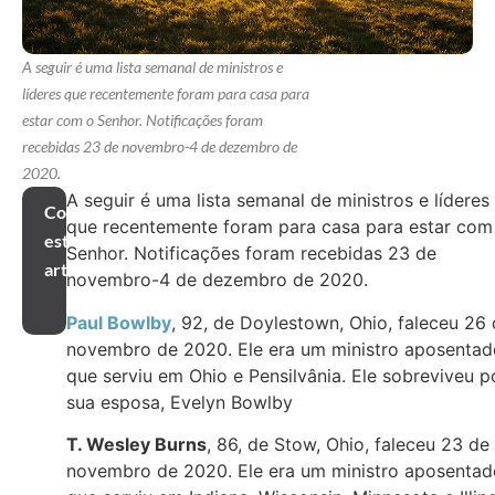
A seguir é uma lista semanal de ministros e
líderes que recentemente foram para casa para
estar com o Senhor. Notificações foram
recebidas 23 de novembro-4 de dezembro de
2020.
A seguir é uma lista semanal de ministros e líderes
Compartilhar
que recentemente foram para casa para estar com
este
Senhor. Notificações foram recebidas 23 de
artigo
novembro-4 de dezembro de 2020.
Paul Bowlby
, 92, de Doylestown, Ohio, faleceu 26
novembro de 2020. Ele era um ministro aposentad
que serviu em Ohio e Pensilvânia. Ele sobreviveu p
sua esposa, Evelyn Bowlby
T. Wesley Burns
, 86, de Stow, Ohio, faleceu 23 de
novembro de 2020. Ele era um ministro aposentad