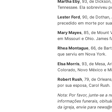
Martha Eby
, 93, de Dickson
Tennessee. Ela sobreviveu p
Lester Ford
, 90, de Dothan,
precedido em morte por sua
Mary Mayes
, 85, de Mount 
em Missouri e Ohio. James f
Rhea Montague
, 66, de Bar
que serviu em Nova York.
Elsa Morris
, 93, de Mesa, A
Colorado, Novo México e Mi
Robert Rush
, 79, de Orlean
por sua esposa, Carol Rush.
Nota: Por favor, junte-se a
informações funerais, obituár
da igreja, envie para news@