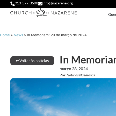
913-577-0500
info@nazarene.org
Que
Home
»
News
»
In Memoriam: 29 de março de 2024
In Memoriam
Voltar às notícias
março 28, 2024
Por:
Notícias Nazarenas