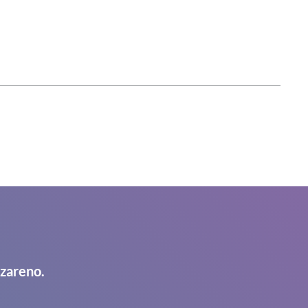
azareno.