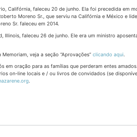
rio, Califórnia, faleceu 20 de junho. Ela foi precedida em 
Roberto Moreno Sr., que serviu na Califórnia e México e lid
eno Sr. faleceu em 2014.
eld, Illinois, faleceu 26 de junho. Ele era um ministro aposen
In Memoriam, veja a seção “Aprovações”
clicando aqui
.
 nós em oração para as famílias que perderam entes amados
ios on-line locais e / ou livros de convidados (se disponív
azarene.org
.