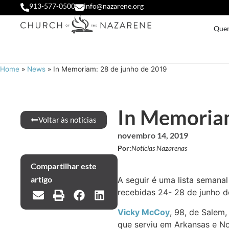
913-577-0500
info@nazarene.org
Que
Home
»
News
»
In Memoriam: 28 de junho de 2019
In Memoriam
Voltar às notícias
novembro 14, 2019
Por:
Notícias Nazarenas
Compartilhar este
artigo
A seguir é uma lista semana
recebidas 24- 28 de junho d
Vicky McCoy
, 98, de Salem
que serviu em Arkansas e N