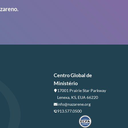
azareno.
Centro Global de
Ministério
17001 Prairie Star Parkway
Lenexa, KS, EUA 66220
info@nazarene.org
913.577.0500