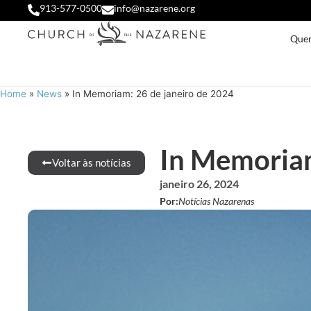
913-577-0500
info@nazarene.org
Que
Home
»
News
»
In Memoriam: 26 de janeiro de 2024
In Memoriam
Voltar às notícias
janeiro 26, 2024
Por:
Notícias Nazarenas