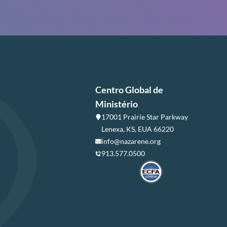
Centro Global de
Ministério
17001 Prairie Star Parkway
Lenexa, KS, EUA 66220
info@nazarene.org
913.577.0500