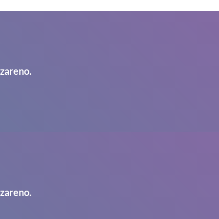
azareno.
azareno.