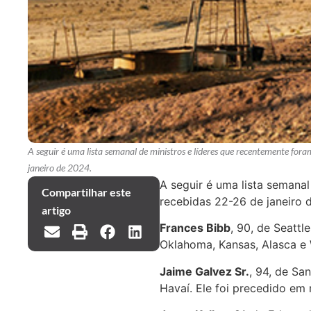
A seguir é uma lista semanal de ministros e líderes que recentemente for
janeiro de 2024.
A seguir é uma lista semana
Compartilhar este
recebidas 22-26 de janeiro 
artigo
Frances Bibb
, 90, de Seattl
Oklahoma, Kansas, Alasca e 
Jaime Galvez Sr.
, 94, de Sa
Havaí. Ele foi precedido em