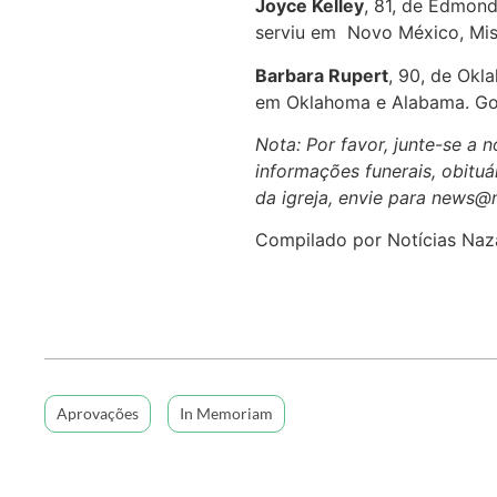
Joyce Kelley
, 81, de Edmond
serviu em Novo México, Mis
Barbara Rupert
, 90, de Okl
em Oklahoma e Alabama. Go
Nota: Por favor, junte-se a
informações funerais, obituár
da igreja, envie para news@
Compilado por Notícias Naz
Aprovações
In Memoriam